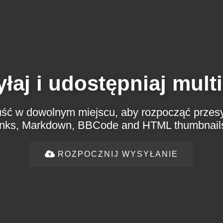
yłaj i udostępniaj mult
puść w dowolnym miejscu, aby rozpocząć przesył
inks, Markdown, BBCode and HTML thumbnail
ROZPOCZNIJ WYSYŁANIE