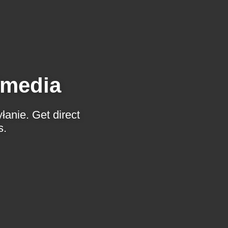
imedia
anie. Get direct
s.