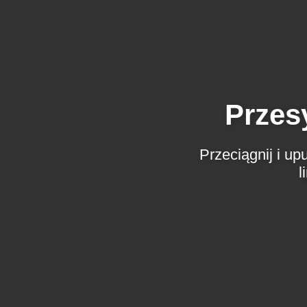
Przes
Przeciągnij i u
l